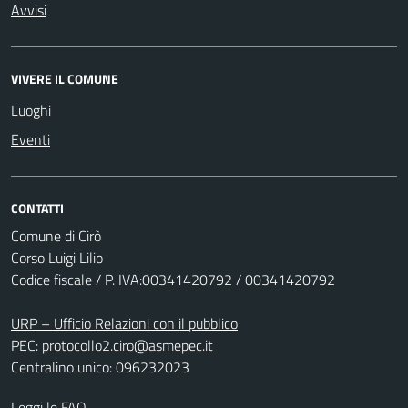
Avvisi
VIVERE IL COMUNE
Luoghi
Eventi
CONTATTI
Comune di Cirò
Corso Luigi Lilio
Codice fiscale / P. IVA:00341420792 / 00341420792
URP – Ufficio Relazioni con il pubblico
PEC:
protocollo2.ciro@asmepec.it
Centralino unico: 096232023
Leggi le FAQ