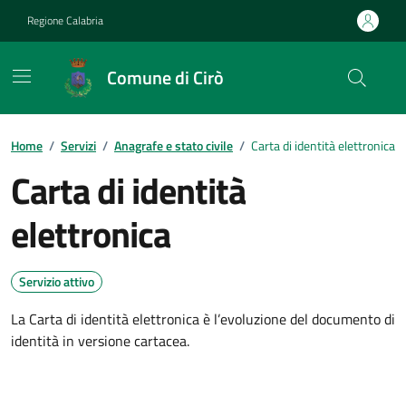
Vai ai contenuti
Vai al footer
Regione Calabria
Comune di Cirò
Home
/
Servizi
/
Anagrafe e stato civile
/
Carta di identità elettronica
Carta di identità
elettronica
Servizio attivo
La Carta di identità elettronica è l’evoluzione del documento di
identità in versione cartacea.