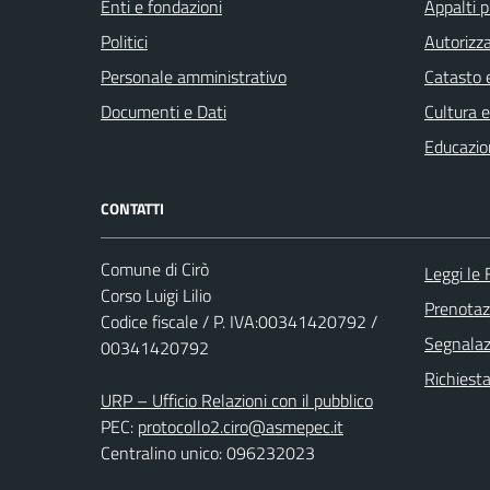
Enti e fondazioni
Appalti p
Politici
Autorizza
Personale amministrativo
Catasto e
Documenti e Dati
Cultura 
Educazio
CONTATTI
Comune di Cirò
Leggi le
Corso Luigi Lilio
Prenota
Codice fiscale / P. IVA:00341420792 /
Segnalazi
00341420792
Richiest
URP – Ufficio Relazioni con il pubblico
PEC:
protocollo2.ciro@asmepec.it
Centralino unico: 096232023