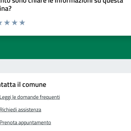
nto sono chiare le informazioni su questa
ina?
a 1 stelle su 5
luta 2 stelle su 5
Valuta 3 stelle su 5
Valuta 4 stelle su 5
Valuta 5 stelle su 5
tatta il comune
Leggi le domande frequenti
Richiedi assistenza
Prenota appuntamento