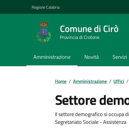
Vai ai contenuti
Vai al footer
Regione Calabria
Comune di Cirò
Provincia di Crotone
Amministrazione
Novità
Servizi
Home
/
Amministrazione
/
Uffici
/
Settore demo
Il settore demografico si occupa di
Segretariato Sociale - Assistenza