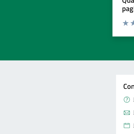
Qua
pag
Valut
Va
Con