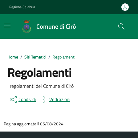
Vai ai contenuti
Vai al footer
Regione Calabria
Comune di Cirò
Home
/
Siti Tematici
/
Regolamenti
Regolamenti
I regolamenti del Comune di Cirò
Condividi
Vedi azioni
Pagina aggiornata il 05/08/2024