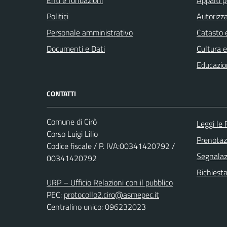
Politici
Autorizza
Personale amministrativo
Catasto e
Documenti e Dati
Cultura 
Educazio
CONTATTI
Comune di Cirò
Leggi le
Corso Luigi Lilio
Prenota
Codice fiscale / P. IVA:00341420792 /
Segnalazi
00341420792
Richiest
URP – Ufficio Relazioni con il pubblico
PEC:
protocollo2.ciro@asmepec.it
Centralino unico: 096232023