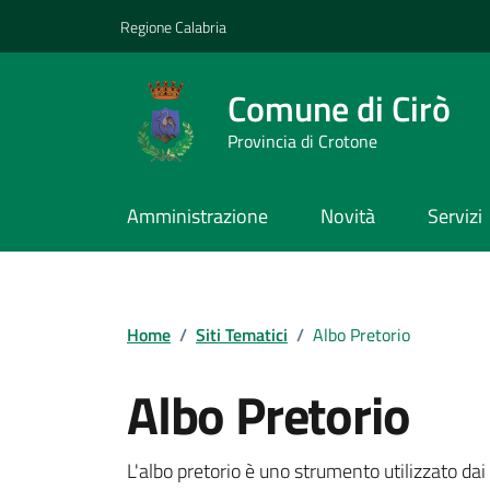
Vai ai contenuti
Vai al footer
Regione Calabria
Comune di Cirò
Provincia di Crotone
Amministrazione
Novità
Servizi
Home
/
Siti Tematici
/
Albo Pretorio
Albo Pretorio
L'albo pretorio è uno strumento utilizzato dai c