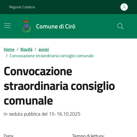
Vai ai contenuti
Vai al footer
Regione Calabria
Comune di Cirò
Home
/
Novità
/
avvisi
/
Convocazione straordinaria consiglio comunale
Convocazione
straordinaria consiglio
comunale
Dettagli della notizia
In seduta pubblica del 15-16.10.2025
Data:
Tempo di lettura: