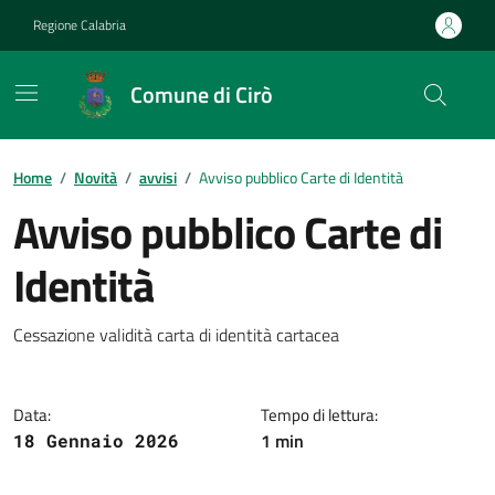
Vai ai contenuti
Vai al footer
Regione Calabria
Comune di Cirò
Home
/
Novità
/
avvisi
/
Avviso pubblico Carte di Identità
Avviso pubblico Carte di
Identità
Dettagli della notizia
Cessazione validità carta di identità cartacea
Data:
Tempo di lettura:
1 min
18 Gennaio 2026