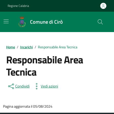
Vai ai contenuti
Vai al footer
Regione Calabria
Comune di Cirò
Home
/
Incarichi
/
Responsabile Area Tecnica
Responsabile Area
Tecnica
Condividi
Vedi azioni
Pagina aggiornata il 05/08/2024