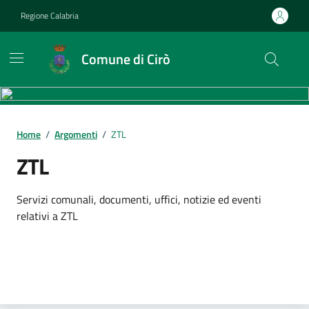
Vai ai contenuti
Vai al footer
Regione Calabria
Comune di Cirò
Home
/
Argomenti
/
ZTL
ZTL
Dettagli dell'argomento
Servizi comunali, documenti, uffici, notizie ed eventi
relativi a ZTL