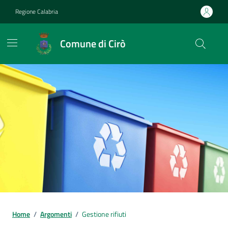
Vai ai contenuti
Vai al footer
Regione Calabria
Comune di Cirò
Home
/
Argomenti
/
Gestione rifiuti